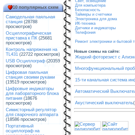
Свет, освещение
Для компьютера
10 популярных схем
Безопасность
Таймеры и счетчики
Самодельная паяльная
Электроника для дома
станция
(28788
ИК-техника
просмотров)
Датчики и индикаторы
Телефония
Осциллографическая
приставка к ПК
(25681
Ремонт электроники и бытовой 
просмотров)
Контроль напряжения на
Новые схемы на сайте:
TL431
(22722 просмотров)
Жидкий фоторезист с Алиэк
USB Осциллограф
(20359
просмотров)
Многофункциональный проб
Цифровая паяльная
станция своими руками
15-ти канальная система ин
(19519 просмотров)
Цифровые индикаторы
Автоматический Выключате
для лабораторного блока
питания
(18676
Акустический выключатель
просмотров)
Симисторный регулятор
для сварочного аппарата
(18586 просмотров)
Портативный
осциллограф на