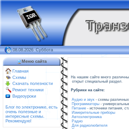
08.08.2026 Суббота
Меню сайта
Главная
На нашем сайте много различны
Схемы
открыт специальный раздел.
Скачать полезности
Ремонт техники
Рубрики на сайте:
Видеоуроки
Аудио и звук
- схемы различных 
Программаторы
- универсальные
Блог по электронике, есть
Питание
- источники питания, с
очень полезные и
Измерительные приборы
интересные схемы.
Автоэлектроника
Рекомендую!
Радио
Для радиолюбителя