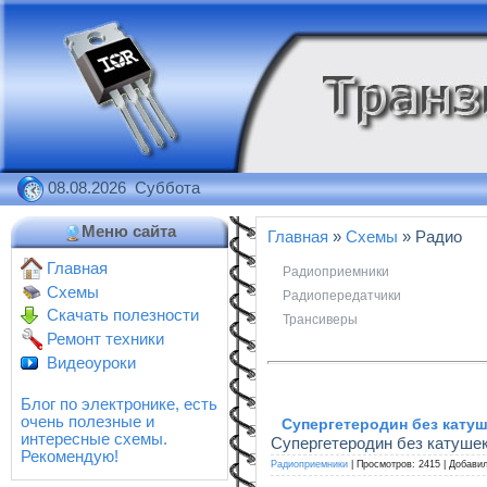
08.08.2026 Суббота
Меню сайта
Главная
»
Схемы
» Радио
Главная
Радиоприемники
Схемы
Радиопередатчики
Скачать полезности
Трансиверы
Ремонт техники
Видеоуроки
Блог по электронике, есть
очень полезные и
Супергетеродин без кату
интересные схемы.
Супергетеродин без катуше
Рекомендую!
Радиоприемники
|
Просмотров:
2415
|
Добавил