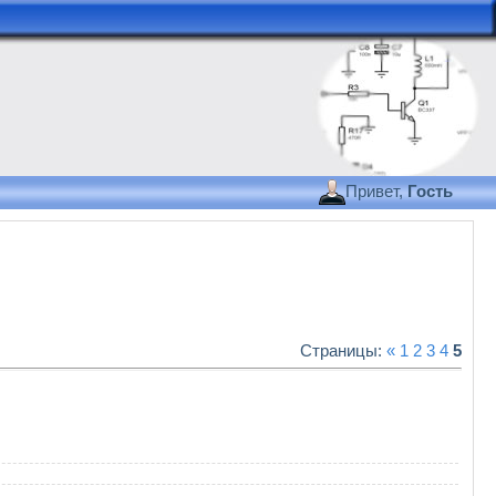
Привет,
Гость
Страницы
:
«
1
2
3
4
5