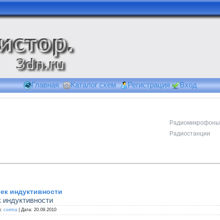
Главная
Каталог схем
Регистрация
Вход
Радиомикрофоны
Радиостанции
шек индуктивности
к индуктивности
:
cxema
|
Дата:
20.09.2010