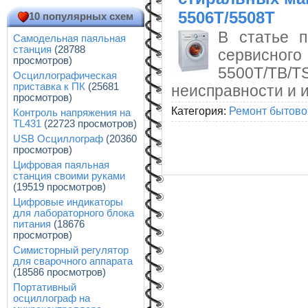
5506T/5508T
10 популярных схем
В статье п
Самодельная паяльная
станция
(28788
сервисно
просмотров)
5500T/TB/
Осциллографическая
приставка к ПК
(25681
неисправности и 
просмотров)
Категория:
Ремонт бытово
Контроль напряжения на
TL431
(22723 просмотров)
USB Осциллограф
(20360
просмотров)
Цифровая паяльная
станция своими руками
(19519 просмотров)
Цифровые индикаторы
для лабораторного блока
питания
(18676
просмотров)
Симисторный регулятор
для сварочного аппарата
(18586 просмотров)
Портативный
осциллограф на