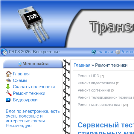
09.08.2026 Воскресенье
Главная
Ремонт
Меню сайта
Главная
» Ремонт техники
Главная
Ремонт HDD
[7]
Схемы
Ремонт видеотехники
[2]
Скачать полезности
Ремонт оргтехники
[5]
Ремонт техники
Ремонт телевизионной техники
Видеоуроки
Ремонт материнских плат
[22]
Блог по электронике, есть
очень полезные и
интересные схемы.
Сервисный тес
Рекомендую!
стиральных ма