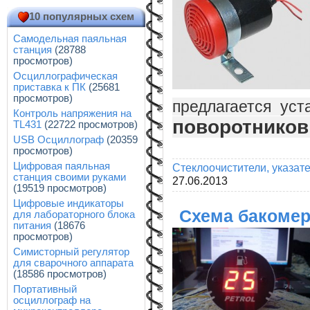
10 популярных схем
Самодельная паяльная
станция
(28788
просмотров)
Осциллографическая
приставка к ПК
(25681
просмотров)
предлагается ус
Контроль напряжения на
поворотников
TL431
(22722 просмотров)
USB Осциллограф
(20359
просмотров)
Цифровая паяльная
Стеклоочистители, указат
станция своими руками
27.06.2013
(19519 просмотров)
Цифровые индикаторы
Схема бакомер
для лабораторного блока
питания
(18676
просмотров)
Симисторный регулятор
для сварочного аппарата
(18586 просмотров)
Портативный
осциллограф на