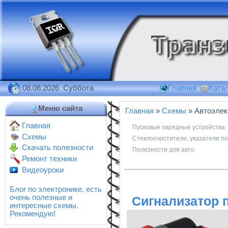
08.08.2026 Суббота
Главная
Катал
Меню сайта
Главная
»
Схемы
» Автоэлек
Главная
Пусковые зарядные устройства
Схемы
Стеклоочистители, указатели п
Скачать полезности
Полезности для авто
Ремонт техники
Видеоуроки
Блог по электронике, есть
очень полезные и
Сигнализатор 
интересные схемы.
Рекомендую!