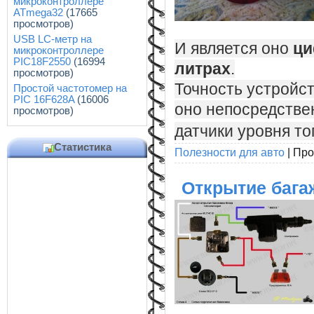
микроконтроллере
ATmega32
(17665
просмотров)
USB LC-метр на
И является оно
ци
микроконтроллере
PIC18F2550
(16994
литрах
.
просмотров)
Точность устройс
Простой частотомер на
PIC 16F628A
(16006
оно непосредствен
просмотров)
датчики уровня то
Статистика
Полезности для авто
|
Про
Открытие бага