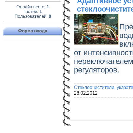
Адаптивное ус
Онлайн всего:
1
стеклоочистит
Гостей:
1
Пользователей:
0
Пре
Форма входа
вод
вкл
от интенсивнос
переключателем
регуляторов.
Стеклоочистители, указат
28.02.2012