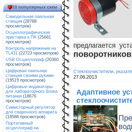
10 популярных схем
Самодельная паяльная
станция
(28788
просмотров)
Осциллографическая
приставка к ПК
(25681
просмотров)
предлагается ус
Контроль напряжения на
поворотников
TL431
(22723 просмотров)
USB Осциллограф
(20360
просмотров)
Цифровая паяльная
Стеклоочистители, указат
станция своими руками
27.06.2013
(19519 просмотров)
Цифровые индикаторы
Адаптивное ус
для лабораторного блока
питания
(18676
стеклоочистит
просмотров)
Симисторный регулятор
для сварочного аппарата
Пре
(18586 просмотров)
Портативный
вод
осциллограф на