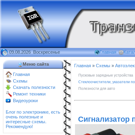
09.08.2026 Воскресенье
Главная
Катал
Меню сайта
Главная
»
Схемы
»
Автоэлек
Главная
Пусковые зарядные устройства
Схемы
Стеклоочистители, указатели п
Скачать полезности
Полезности для авто
Ремонт техники
Видеоуроки
Блог по электронике, есть
очень полезные и
Сигнализатор 
интересные схемы.
Рекомендую!