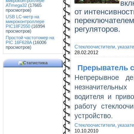
микроконтроллере
вкл
ATmega32
(17665
от интенсивнос
просмотров)
USB LC-метр на
переключателем
микроконтроллере
PIC18F2550
(16994
регуляторов.
просмотров)
Простой частотомер на
PIC 16F628A
(16006
Стеклоочистители, указат
просмотров)
28.02.2012
Статистика
Прерыватель с
Непрерывное де
незначительных
водителя и прив
работу стеклооч
устройство.
Стеклоочистители, указат
10.10.2010