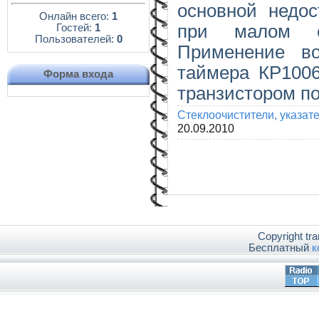
основной недос
Онлайн всего:
1
при малом со
Гостей:
1
Пользователей:
0
Применение во
таймера КР100
Форма входа
транзистором по
Стеклоочистители, указат
20.09.2010
Copyright tr
Бесплатный
к