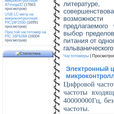
микроконтроллере
литерату
ATmega32
(17663
просмотров)
совершенствов
USB LC-метр на
возможности
микроконтроллере
PIC18F2550
(16991
предлагаемого
просмотров)
выбор пределов
Простой частотомер на
PIC 16F628A
(16004
питания от одно
просмотров)
гальванического
Статистика
Частотомеры
|
Просмотро
Электронный ц
микроконтрол
Цифровой часто
частоты входя
40000000Гц, бе
частоты.