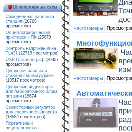
Диа
10 популярных схем
Точ
Самодельная паяльная
дос
станция
(28785
просмотров)
Частотомеры
|
Просмотро
Осциллографическая
приставка к ПК
(25679
Многофункцион
просмотров)
Контроль напряжения на
Час
TL431
(22719 просмотров)
вре
USB Осциллограф
(20357
просмотров)
изм
Цифровая паяльная
станция своими руками
Частотомеры
|
Просмотро
(19517 просмотров)
Цифровые индикаторы
для лабораторного блока
Автоматически
питания
(18674
Час
просмотров)
Симисторный регулятор
при
для сварочного аппарата
(18584 просмотров)
ра
Портативный
пос
осциллограф на