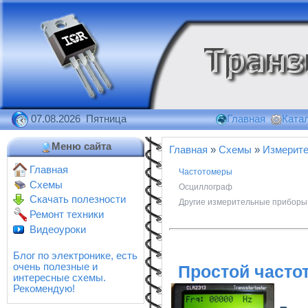
07.08.2026 Пятница
Главная
Катал
Меню сайта
Главная
»
Схемы
»
Измерит
Главная
Частотомеры
Схемы
Осциллограф
Скачать полезности
Другие измерительные приборы
Ремонт техники
Видеоуроки
Блог по электронике, есть
очень полезные и
Простой часто
интересные схемы.
Рекомендую!