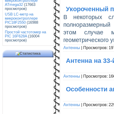
микроконтроллере
ATmega32
(17663
Укороченный п
просмотров)
USB LC-метр на
В некоторых сл
микроконтроллере
PIC18F2550
(16988
полноразмерный 
просмотров)
этом случае м
Простой частотомер на
PIC 16F628A
(16004
геометрического 
просмотров)
Антенны
|
Просмотров:
19
Статистика
Антенна на 33
Антенны
|
Просмотров:
16
Особенности а
Антенны
|
Просмотров:
22