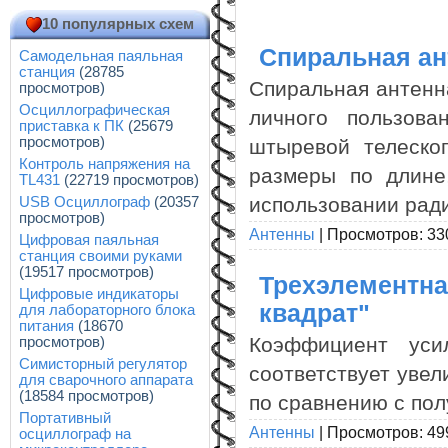
10 популярных схем
Спиральная ан
Самодельная паяльная
станция
(28785
Спиральная антенн
просмотров)
Осциллографическая
личного пользов
приставка к ПК
(25679
просмотров)
штыревой телеско
Контроль напряжения на
размеры по длине
TL431
(22719 просмотров)
использовании ради
USB Осциллограф
(20357
просмотров)
Антенны
|
Просмотров:
33
Цифровая паяльная
станция своими руками
(19517 просмотров)
Трехэлементна
Цифровые индикаторы
квадрат"
для лабораторного блока
питания
(18670
Коэффициент уси
просмотров)
Симисторный регулятор
соответствует увел
для сварочного аппарата
(18584 просмотров)
по сравнению с по
Портативный
Антенны
|
Просмотров:
49
осциллограф на