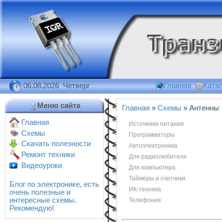
06.08.2026 Четверг
Главная
Катал
Меню сайта
Главная
»
Схемы
» Антенны
Главная
Источники питания
Схемы
Программаторы
Скачать полезности
Автоэлектроника
Ремонт техники
Для радиолюбителя
Видеоуроки
Для компьютера
Таймеры и счетчики
Блог по электронике, есть
ИК-техника
очень полезные и
интересные схемы.
Телефония
Рекомендую!