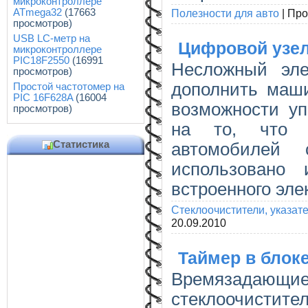
микроконтроллере
Полезности для авто
|
Про
ATmega32
(17663
просмотров)
USB LC-метр на
Цифровой узел
микроконтроллере
PIC18F2550
(16991
Несложный эле
просмотров)
дополнить маши
Простой частотомер на
PIC 16F628A
(16004
возможности уп
просмотров)
на то, что 
Статистика
автомобилей
использовано 
встроенного эле
Стеклоочистители, указат
20.09.2010
Таймер в блок
Времязадающие
стеклоочисти