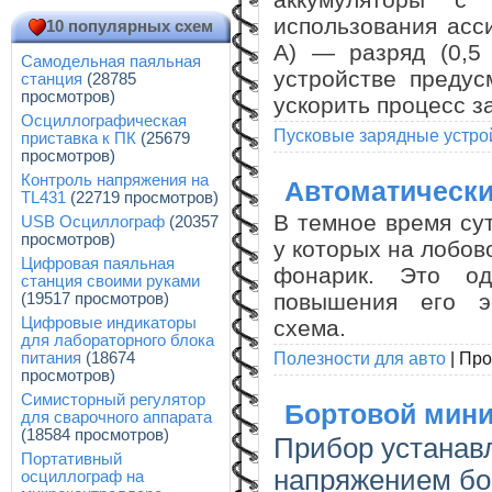
использования асс
10 популярных схем
А) — разряд (0,5
Самодельная паяльная
устройстве предус
станция
(28785
просмотров)
ускорить процесс з
Осциллографическая
Пусковые зарядные устро
приставка к ПК
(25679
просмотров)
Контроль напряжения на
Автоматическ
TL431
(22719 просмотров)
В темное время су
USB Осциллограф
(20357
просмотров)
у которых на лобов
Цифровая паяльная
фонарик. Это од
станция своими руками
повышения его э
(19517 просмотров)
Цифровые индикаторы
схема.
для лабораторного блока
Полезности для авто
|
Про
питания
(18674
просмотров)
Симисторный регулятор
Бортовой мин
для сварочного аппарата
(18584 просмотров)
Прибор устанав
Портативный
напряжением бор
осциллограф на