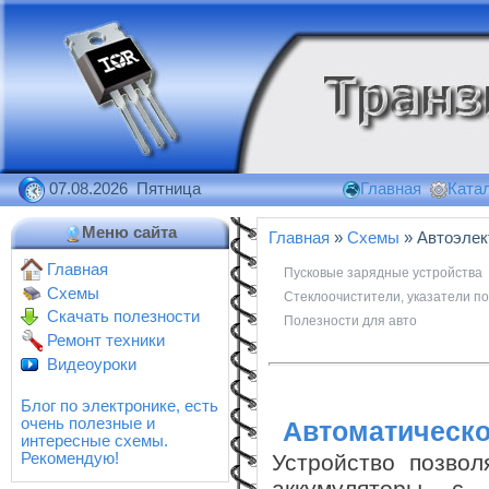
07.08.2026 Пятница
Главная
Катал
Меню сайта
Главная
»
Схемы
» Автоэлек
Главная
Пусковые зарядные устройства
Схемы
Стеклоочистители, указатели п
Скачать полезности
Полезности для авто
Ремонт техники
Видеоуроки
Блог по электронике, есть
очень полезные и
Автоматическо
интересные схемы.
Устройство позвол
Рекомендую!
аккумуляторы с 